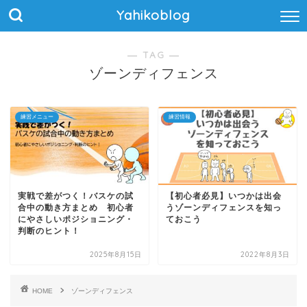
Yahikoblog
― TAG ―
ゾーンディフェンス
練習メニュー
練習情報
実戦で差がつく！バスケの試
【初心者必見】いつかは出会
合中の動き方まとめ 初心者
うゾーンディフェンスを知っ
にやさしいポジショニング・
ておこう
判断のヒント！
2025年8月15日
2022年8月3日
HOME
ゾーンディフェンス