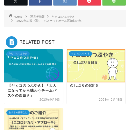
HOME
運営者情報
ヤヒコのつぶやき
2022年の振り返り バスケットボール再始動の年
RELATED POST
ヤヒコのつぶやき
ヤヒコのつぶやき
【ヤヒコのつぶやき】「大人
久しぶりの5対５
になってから味わうチームバ
スケの面白さ」
2025年9月9日
2021年12月18日
おすすめ書籍など