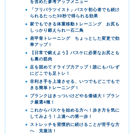
を含めた参考アップメニュー
「フリパラツイスト」バスケ初心者でも続け
られるたった30秒で得られる効果
家でもできる体重移動トレーニング お尻も
しっかり鍛えられ一石二鳥
肩甲骨トレーニング ちょっとした変更で効
率アップ！
【日常で鍛えよう】バスケに必要なお尻とも
も裏の筋肉
足を固めてドライブ力アップ！誰にもバレず
にどこでも足トレ！
非利き手を上達させる、いつでもどこでもで
きる簡単トレーニング！
プランクはきっついけどやる価値大！プラン
ク厳選4種！
これからバスケを始める方へ！歩き方を気に
してみよう！上達への第一歩！
ストレッチを習慣的に続けることが苦手な方
へ 克服法！