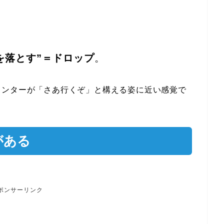
、
を落とす”＝ドロップ
。
リンターが「さあ行くぞ」と構える姿に近い感覚で
がある
ポンサーリンク