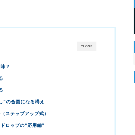
CLOSE
意味？
る
る
し”の合図になる構え
法（ステップアップ式）
ドロップの“応用編”