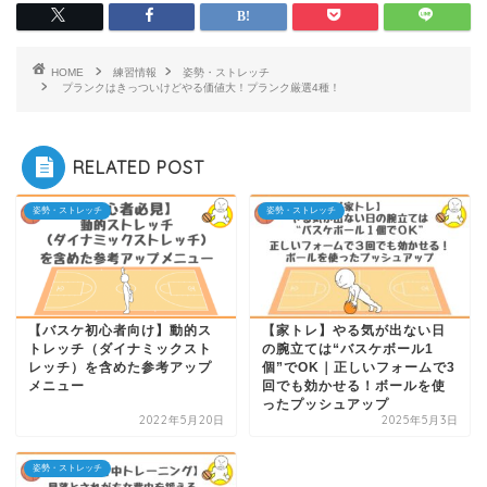
HOME
練習情報
姿勢・ストレッチ
プランクはきっついけどやる価値大！プランク厳選4種！
RELATED POST
姿勢・ストレッチ
姿勢・ストレッチ
【バスケ初心者向け】動的ス
【家トレ】やる気が出ない日
トレッチ（ダイナミックスト
の腕立ては“バスケボール1
レッチ）を含めた参考アップ
個”でOK｜正しいフォームで3
メニュー
回でも効かせる！ボールを使
ったプッシュアップ
2022年5月20日
2025年5月3日
姿勢・ストレッチ