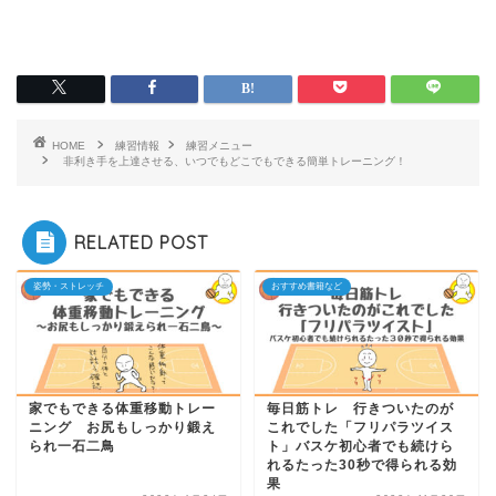
HOME
練習情報
練習メニュー
非利き手を上達させる、いつでもどこでもできる簡単トレーニング！
RELATED POST
姿勢・ストレッチ
おすすめ書籍など
家でもできる体重移動トレー
毎日筋トレ 行きついたのが
ニング お尻もしっかり鍛え
これでした「フリパラツイス
られ一石二鳥
ト」バスケ初心者でも続けら
れるたった30秒で得られる効
果