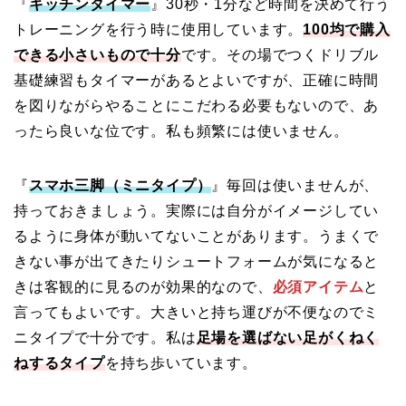
『
キッチンタイマー
』30秒・1分など時間を決めて行う
トレーニングを行う時に使用しています。
100均で購入
できる小さいもので十分
です。その場でつくドリブル
基礎練習もタイマーがあるとよいですが、正確に時間
を図りながらやることにこだわる必要もないので、あ
ったら良いな位です。私も頻繁には使いません。
『
スマホ三脚（ミニタイプ）
』毎回は使いませんが、
持っておきましょう。実際には自分がイメージしてい
るように身体が動いてないことがあります。うまくで
きない事が出てきたりシュートフォームが気になると
きは客観的に見るのが効果的なので、
必須アイテム
と
言ってもよいです。大きいと持ち運びが不便なのでミ
ニタイプで十分です。私は
足場を選ばない足がくねく
ねするタイプ
を持ち歩いています。