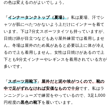
の色は変えるのがよいでしょう。
『
インナータンクトップ（夏場）
』私は夏場、汗でシ
ャツが肌にべたつかないよう上だけにインナーを着て
います。下は7分丈スポーツタイツも持っていますが、
日焼け跡が目立つなどもあり屋外練習では着用しませ
ん。冬場は屋外のため風があると必要以上に体が冷え
るので上も着用しません。女性は日焼けがあるので上
下とも9分丈インナーやレギンスを着用されている方が
多いです。
『
スポーツ用靴下
』
屋外だと泥や埃がつくので、靴の
中で足がずれなければ安価なもので十分
です。私はラ
ンニングシューズで練習をやっているので、3足1,000
円程度の
黒色の靴下
を履いています。