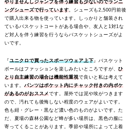
やりませんしジャンプを伴う練習も少ないのでランニ
ングシューズで行っています
。シューズも2,500円前後
で購入出来る物を使っています。しっかりと舗装され
ているバスケットコートがある場合や、友人と1対1な
ど対人を伴う練習を行うならバスケットシューズがよ
いです。
『
ユニクロで買ったスポーツウェア上下
』バスケット
ボールはファッションを楽しみたいところですが、
ひ
とり自主練習の場合は機能性重視
で良いと私は考えて
います。
パンツはポケット内にチャック付きの内ポケ
があるのがおススメ
です。屋外では泥や埃がつきます
ので、汚れても後悔しない程度のウェアがよいです。
色も紺・グレー・黒など濃い色のものがよいです。た
だ、夏場の森林公園など蜂が多い場所は、黒色の服に
寄ってくることがあります。季節や場所によって上着