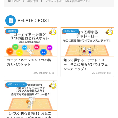
HOME
練習情報
バスケットボール屋外自主練アイテム
RELATED POST
練習情報
練習メニュー
コーディネーション７つの能
知って得する デッド・ロ
力とバスケット
ー そこに居るだけでオフェ
ンス力アップ！
2021年10月17日
2022年5月6日
姿勢・ストレッチ
【バスケ初心者向け】片足立